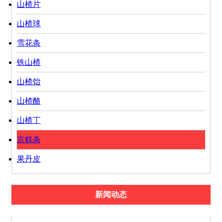
山楂片
山楂球
雪花条
铁山楂
山楂饴
山楂酪
山楂丁
京糕条
果丹皮
新闻动态