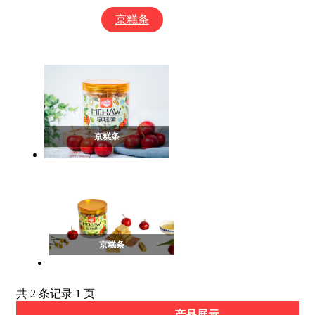
京糕条
果丹皮
京糕条
京糕条
共 2 条记录 1 页
产品展示