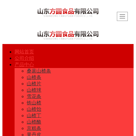
网站首页
公司介绍
产品中心
桑葚山楂条
山楂条
山楂片
山楂球
雪花条
铁山楂
山楂饴
山楂丁
山楂酪
京糕条
果丹皮