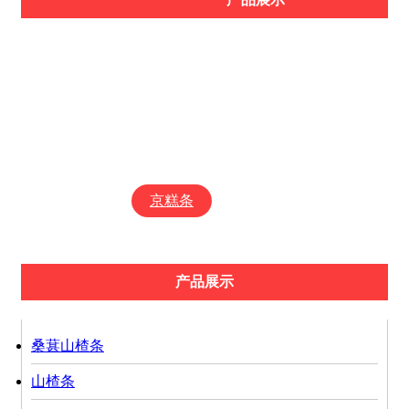
桑葚山楂条
山楂条
山楂片
山楂球
雪花条
铁山楂
山楂饴
山楂酪
山楂丁
京糕条
果丹皮
产品展示
桑葚山楂条
山楂条