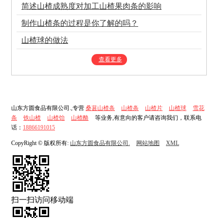
简述山楂成熟度对加工山楂果肉条的影响
制作山楂条的过程是你了解的吗？
山楂球的做法
查看更多
山东方圆食品有限公司.,专营
桑葚山楂条
山楂条
山楂片
山楂球
雪花
条
铁山楂
山楂饴
山楂酪
等业务,有意向的客户请咨询我们，联系电
话：
18866191015
CopyRight © 版权所有:
山东方圆食品有限公司.
网站地图
XML
扫一扫访问移动端