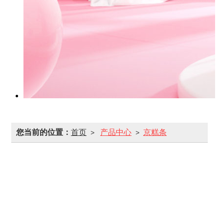
您当前的位置：
首页
产品中心
京糕条
>
>
桑葚山楂条
山楂条
山楂片
山楂球
雪花条
铁山楂
山楂饴
山楂酪
山楂丁