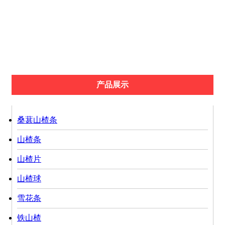
山楂饴
山楂酪
山楂丁
京糕条
果丹皮
产品展示
桑葚山楂条
山楂条
山楂片
山楂球
雪花条
铁山楂