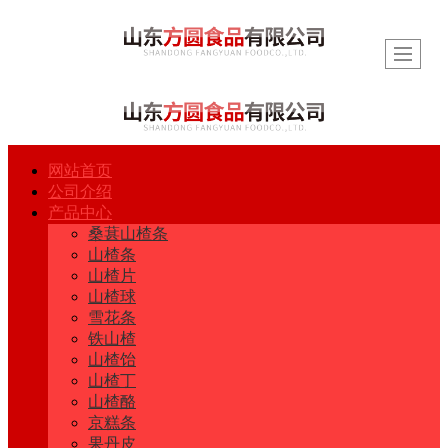
网站首页
公司介绍
产品中心
桑葚山楂条
山楂条
山楂片
山楂球
雪花条
铁山楂
山楂饴
山楂丁
山楂酪
京糕条
果丹皮